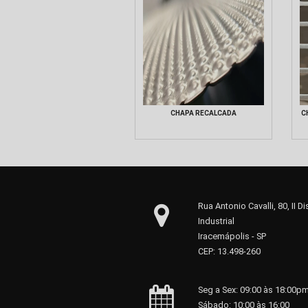
CHAPA RECALCADA
C
Rua Antonio Cavalli, 80, II Dis
Industrial
Iracemápolis - SP
CEP: 13.498-260
Seg a Sex: 09:00 às 18:00p
Sábado: 10:00 às 16:00