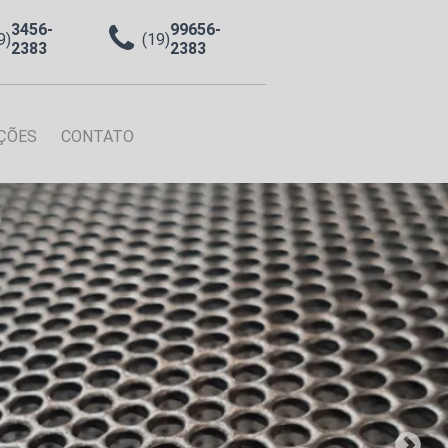
3456-
99656-
9)
(19)
2383
2383
ÇÕES
CONTATO