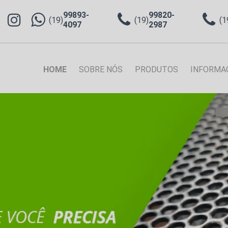
99893-
99820-
(19)
(19)
(1
4097
2987
HOME
SOBRE NÓS
PRODUTOS
INFORMA