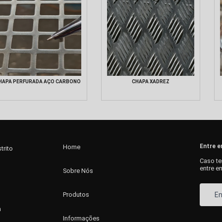
HAPA PERFURADA AÇO CARBONO
CHAPA XADREZ
Entre 
Home
trito
Caso te
entre e
Sobre Nós
E
Produtos
m
Informações