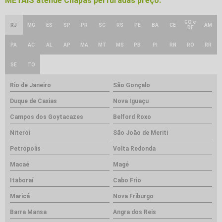
METAIS atende Chapas perfuradas preço:
GO e
RJ
MG
ES
SP
PR
SC
RS
PE
BA
CE
AM
DF
PA
AC
AL
AP
MA
MT
MS
PB
PI
RN
RO
RR
SE
TO
Rio de Janeiro
São Gonçalo
Duque de Caxias
Nova Iguaçu
Campos dos Goytacazes
Belford Roxo
Niterói
São João de Meriti
Petrópolis
Volta Redonda
Macaé
Magé
Itaboraí
Cabo Frio
Maricá
Nova Friburgo
Barra Mansa
Angra dos Reis