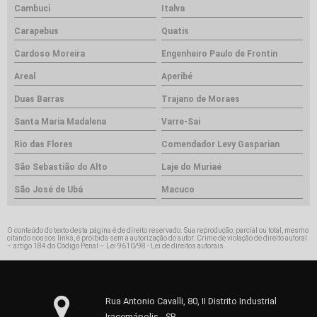
Cambuci
Italva
Carapebus
Quatis
Cardoso Moreira
Engenheiro Paulo de Frontin
Areal
Aperibé
Duas Barras
Trajano de Moraes
Santa Maria Madalena
Varre-Sai
Rio das Flores
Comendador Levy Gasparian
São Sebastião do Alto
Laje do Muriaé
São José de Ubá
Macuco
O conteúdo do texto desta página é de direito reservado. Sua reprodução, parcial ou total, mesmo
citando nossos links, é proibida sem a autorização do autor. Crime de violação de direito autoral
– artigo 184 do Código Penal –
Lei 9610/98 - Lei de direitos autorais
.
Rua Antonio Cavalli, 80, II Distrito Industrial
Iracemápolis - SP