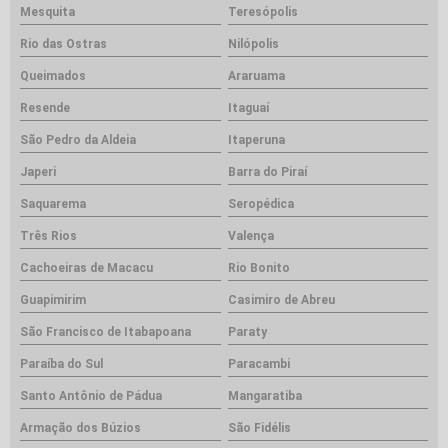
Mesquita
Teresópolis
Rio das Ostras
Nilópolis
Queimados
Araruama
Resende
Itaguaí
São Pedro da Aldeia
Itaperuna
Japeri
Barra do Piraí
Saquarema
Seropédica
Três Rios
Valença
Cachoeiras de Macacu
Rio Bonito
Guapimirim
Casimiro de Abreu
São Francisco de Itabapoana
Paraty
Paraíba do Sul
Paracambi
Santo Antônio de Pádua
Mangaratiba
Armação dos Búzios
São Fidélis