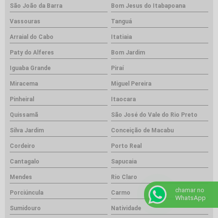
São João da Barra
Bom Jesus do Itabapoana
Vassouras
Tanguá
Arraial do Cabo
Itatiaia
Paty do Alferes
Bom Jardim
Iguaba Grande
Piraí
Miracema
Miguel Pereira
Pinheiral
Itaocara
Quissamã
São José do Vale do Rio Preto
Silva Jardim
Conceição de Macabu
Cordeiro
Porto Real
Cantagalo
Sapucaia
Mendes
Rio Claro
chamar no
Porciúncula
Carmo
WhatsApp
Sumidouro
Natividade