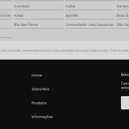
Cambuci
Italva
Carape
rontin
Areal
Aperibé
Duas B
Rio das Flores
Comendador Levy Gasparian
São Se
, parcial ou total, mesmo citando nossos links, é proibida sem a autorização do autor. Crime de viola
Entr
Home
Caso
entr
Sobre Nós
Produtos
Informações