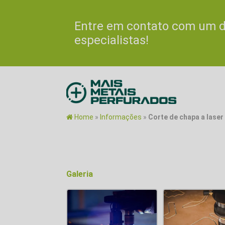
Entre em contato com um 
especialistas!
Home
»
Informações
»
Corte de chapa a laser
Galeria