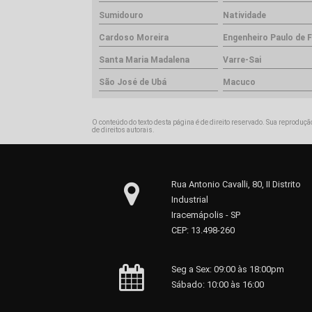
Sumidouro
Natividade
Cardoso Moreira
Engenheiro Paulo de F
Santa Maria Madalena
Varre-Sai
São José de Ubá
Macuco
O conteúdo do texto desta página é de direito reservado. Sua reprodução
de direitos autorais
.
Rua Antonio Cavalli, 80, II Distrito
Industrial
Iracemápolis - SP
CEP: 13.498-260
Seg a Sex: 09:00 às 18:00pm
Sábado: 10:00 às 16:00