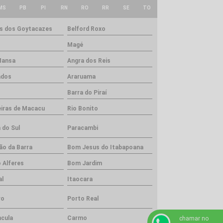
MS
PB
PI
RN
RO
RR
SE
TO
 dos Goytacazes
Belford Roxo
Magé
Mansa
Angra dos Reis
ados
Araruama
Barra do Piraí
iras de Macacu
Rio Bonito
 do Sul
Paracambi
ão da Barra
Bom Jesus do Itabapoana
 Alferes
Bom Jardim
al
Itaocara
ro
Porto Real
ncula
Carmo
chamar no