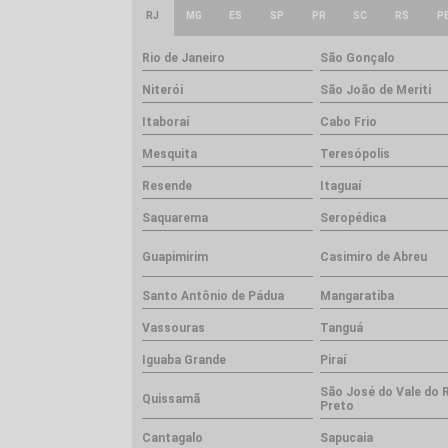
RJ
MG
ES
SP
PR
SC
RS
P
Rio de Janeiro
São Gonçalo
Niterói
São João de Meriti
Itaboraí
Cabo Frio
Mesquita
Teresópolis
Resende
Itaguaí
Saquarema
Seropédica
Guapimirim
Casimiro de Abreu
Santo Antônio de Pádua
Mangaratiba
Vassouras
Tanguá
Iguaba Grande
Piraí
São José do Vale do 
Quissamã
Preto
Cantagalo
Sapucaia