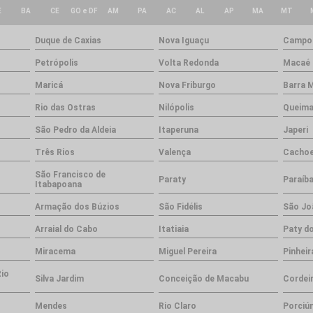
E
BA
CE
GO e DF
AM
PA
AC
AL
AP
MA
MT
Duque de Caxias
Nova Iguaçu
Campos
Petrópolis
Volta Redonda
Macaé
Maricá
Nova Friburgo
Barra 
Rio das Ostras
Nilópolis
Queim
São Pedro da Aldeia
Itaperuna
Japeri
Três Rios
Valença
Cachoe
São Francisco de
Paraty
Paraíba
Itabapoana
Armação dos Búzios
São Fidélis
São Jo
Arraial do Cabo
Itatiaia
Paty do
Miracema
Miguel Pereira
Pinheir
Rio
Silva Jardim
Conceição de Macabu
Cordei
Mendes
Rio Claro
Porciú