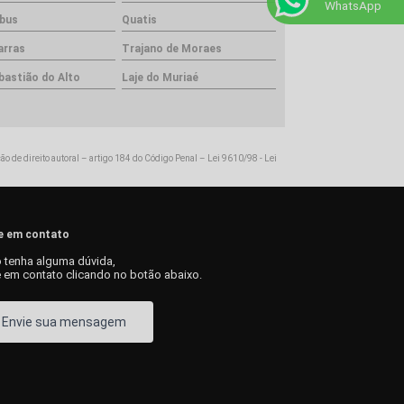
WhatsApp
bus
Quatis
arras
Trajano de Moraes
bastião do Alto
Laje do Muriaé
ção de direito autoral – artigo 184 do Código Penal –
Lei 9610/98 - Lei
e em contato
 tenha alguma dúvida,
e em contato clicando no botão abaixo.
Envie sua mensagem