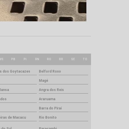
MS
PB
PI
RN
RO
RR
SE
TO
 dos Goytacazes
Belford Roxo
Magé
Mansa
Angra dos Reis
ados
Araruama
Barra do Piraí
iras de Macacu
Rio Bonito
 do Sul
Paracambi