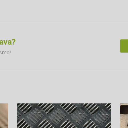
rava?
esmo!