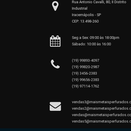
Rua Antonio Cavalli, 80, II Distrito
Industrial
Iracemápolis - SP
CEP: 13.498-260
Seg a Sex: 09:00 às 18:00pm
Sábado: 10:00 às 16:00
(19) 99893-4097
(19) 99820-2987
(19) 3456-2383
(19) 99656-2383
(19) 97114-1762
vendas3@maismetaisperfurados.
vendas2@maismetaisperfurados.
vendas@maismetaisperfurados.c
vendas5@maismetaisperfurados.