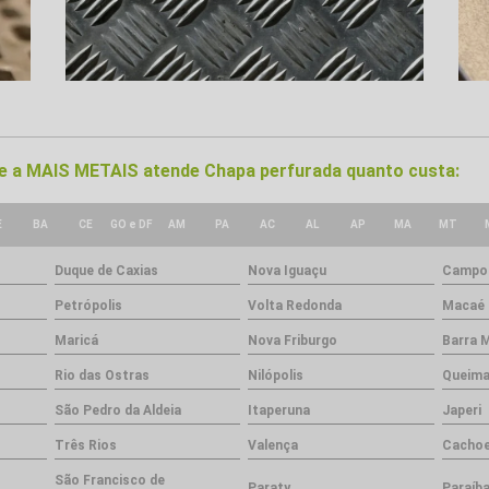
nde a MAIS METAIS atende Chapa perfurada quanto custa:
E
BA
CE
GO e DF
AM
PA
AC
AL
AP
MA
MT
Duque de Caxias
Nova Iguaçu
Campos
Petrópolis
Volta Redonda
Macaé
Maricá
Nova Friburgo
Barra 
Rio das Ostras
Nilópolis
Queim
São Pedro da Aldeia
Itaperuna
Japeri
Três Rios
Valença
Cachoe
São Francisco de
Paraty
Paraíba