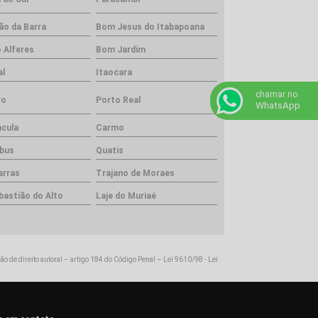
ão da Barra
Bom Jesus do Itabapoana
 Alferes
Bom Jardim
al
Itaocara
chamar no
ro
Porto Real
WhatsApp
ncula
Carmo
bus
Quatis
arras
Trajano de Moraes
bastião do Alto
Laje do Muriaé
ção de direito autoral – artigo 184 do Código Penal –
Lei 9610/98 - Lei