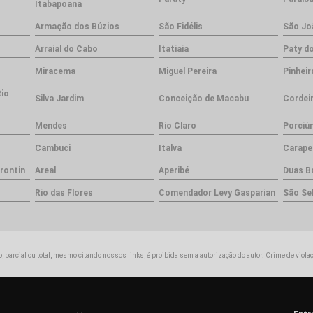
Itabapoana
Armação dos Búzios
São Fidélis
São Jo
Arraial do Cabo
Itatiaia
Paty do
Miracema
Miguel Pereira
Pinheir
Rio
Silva Jardim
Conceição de Macabu
Cordei
Mendes
Rio Claro
Porciú
Cambuci
Italva
Carape
rontin
Areal
Aperibé
Duas B
Rio das Flores
Comendador Levy Gasparian
São Se
, parcial ou total, mesmo citando nossos links, é proibida sem a autorização do autor. Crime de viola