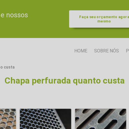
de nossos
Faça seu orçamento agor
mesmo
HOME
SOBRE NÓS
P
o custa
Chapa perfurada quanto custa