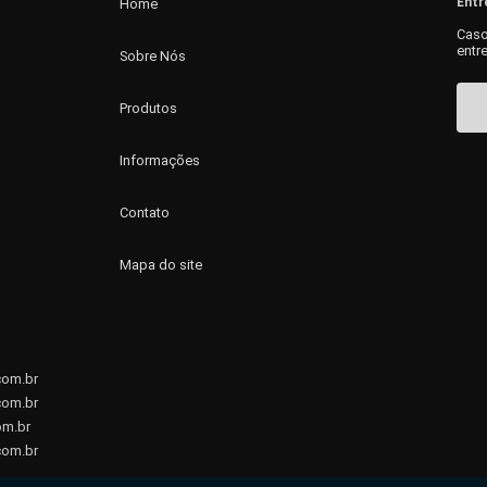
Entr
Home
Caso
entr
Sobre Nós
Produtos
Informações
Contato
Mapa do site
com.br
com.br
om.br
com.br