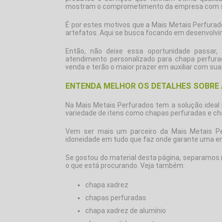
mostram o comprometimento da empresa com se
É por estes motivos que a Mais Metais Perfura
artefatos. Aqui se busca focando em desenvolvim
Então, não deixe essa oportunidade passa
atendimento personalizado para
chapa perfura
venda e terão o maior prazer em auxiliar com sua
ENTENDA MELHOR OS DETALHES SOBRE 
Na Mais Metais Perfurados tem a solução ideal
variedade de itens como chapas perfuradas e cha
Vem ser mais um parceiro da Mais Metais Pe
idoneidade em tudo que faz onde garante uma en
Se gostou do material desta página, separamos 
o que está procurando. Veja também:
chapa xadrez
chapas perfuradas
chapa xadrez de alumínio