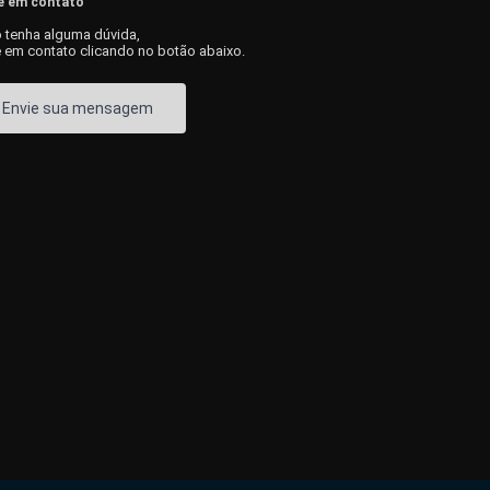
e em contato
 tenha alguma dúvida,
e em contato clicando no botão abaixo.
Envie sua mensagem