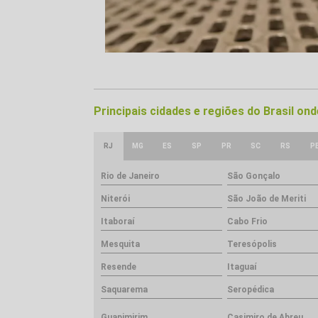
Principais cidades e regiões do Brasil o
RJ
MG
ES
SP
PR
SC
RS
P
Rio de Janeiro
São Gonçalo
Niterói
São João de Meriti
Itaboraí
Cabo Frio
Mesquita
Teresópolis
Resende
Itaguaí
Saquarema
Seropédica
Guapimirim
Casimiro de Abreu