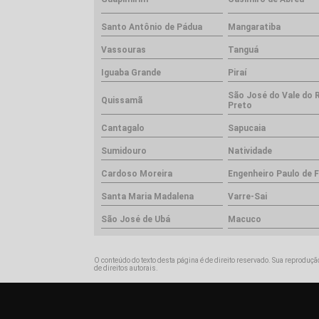
Santo Antônio de Pádua
Mangaratiba
Vassouras
Tanguá
Iguaba Grande
Piraí
São José do Vale do 
Quissamã
Preto
Cantagalo
Sapucaia
Sumidouro
Natividade
Cardoso Moreira
Engenheiro Paulo de F
Santa Maria Madalena
Varre-Sai
São José de Ubá
Macuco
O conteúdo do texto desta página é de direito reservado. Sua reprodução
de direitos autorais
.