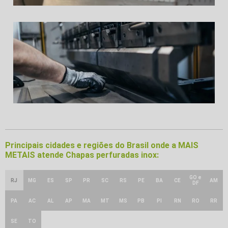
Principais cidades e regiões do Brasil onde a MAIS
METAIS atende Chapas perfuradas inox:
GO e
RJ
MG
ES
SP
PR
SC
RS
PE
BA
CE
AM
DF
PA
AC
AL
AP
MA
MT
MS
PB
PI
RN
RO
RR
SE
TO