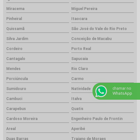
Miracema
Miguel Pereira
Pinheiral
Itaocara
Quissamã
São José do Vale do Rio Preto
Silva Jardim
Conceição de Macabu
Cordeiro
Porto Real
Cantagalo
Sapucaia
Mendes
Rio Claro
Porciúncula
Carmo
chamar no
Sumidouro
Natividade
WhatsApp
Cambuci
Italva
Carapebus
Quatis
Cardoso Moreira
Engenheiro Paulo de Frontin
Areal
Aperibé
Duas Barras
Trajano de Moraes