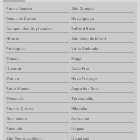
Rio de Janeiro
São Gonçalo
Duque de Caxias
Nova Iguaçu
Campos dos Goytacazes
Belford Roxo
Niterói
São João de Meriti
Petrópolis
Volta Redonda
Macaé
Magé
Itaboraí
Cabo Frio
Maricá
Nova Friburgo
Barra Mansa
Angra dos Reis
Mesquita
Teresópolis
Rio das Ostras
Nilópolis
Queimados
Araruama
Resende
Itaguaí
São Pedro da Aldeia
Itaperuna