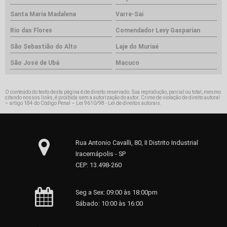
Santa Maria Madalena
Varre-Sai
Rio das Flores
Comendador Levy Gasparian
São Sebastião do Alto
Laje do Muriaé
São José de Ubá
Macuco
O conteúdo do texto desta página é de direito reservado. Sua reprodução, parcial ou total, mesmo
citando nossos links, é proibida sem a autorização do autor. Crime de violação de direito autoral
– artigo 184 do Código Penal –
Lei 9610/98 - Lei de direitos autorais
.
Rua Antonio Cavalli, 80, II Distrito Industrial
Iracemápolis - SP
CEP: 13.498-260
Seg a Sex: 09:00 às 18:00pm
Sábado: 10:00 às 16:00