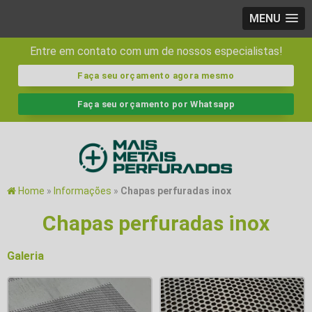
MENU
Entre em contato com um de nossos especialistas!
Faça seu orçamento agora mesmo
Faça seu orçamento por Whatsapp
Home
»
Informações
»
Chapas perfuradas inox
Chapas perfuradas inox
Galeria