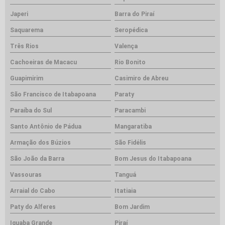
Japeri
Barra do Piraí
Saquarema
Seropédica
Três Rios
Valença
Cachoeiras de Macacu
Rio Bonito
Guapimirim
Casimiro de Abreu
São Francisco de Itabapoana
Paraty
Paraíba do Sul
Paracambi
Santo Antônio de Pádua
Mangaratiba
Armação dos Búzios
São Fidélis
São João da Barra
Bom Jesus do Itabapoana
Vassouras
Tanguá
Arraial do Cabo
Itatiaia
Paty do Alferes
Bom Jardim
Iguaba Grande
Piraí