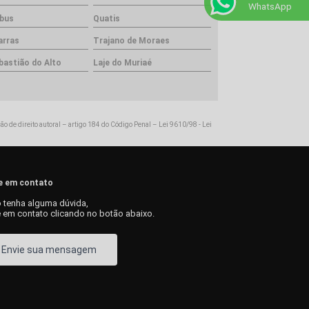
WhatsApp
bus
Quatis
arras
Trajano de Moraes
bastião do Alto
Laje do Muriaé
ção de direito autoral – artigo 184 do Código Penal –
Lei 9610/98 - Lei
e em contato
 tenha alguma dúvida,
e em contato clicando no botão abaixo.
Envie sua mensagem