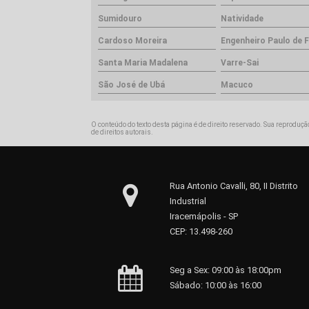
Sumidouro
Natividade
Cardoso Moreira
Engenheiro Paulo de F
Santa Maria Madalena
Varre-Sai
São José de Ubá
Macuco
O conteúdo do texto desta página é de direito reservado. Sua reprodução
de direitos autorais
.
Rua Antonio Cavalli, 80, II Distrito
Industrial
Iracemápolis - SP
CEP: 13.498-260
Seg a Sex: 09:00 às 18:00pm
Sábado: 10:00 às 16:00