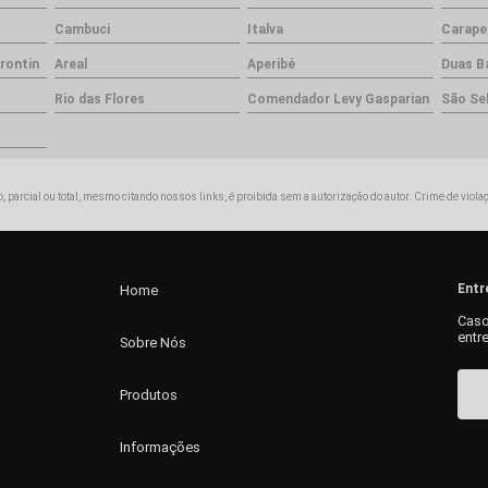
Cambuci
Italva
Carape
rontin
Areal
Aperibé
Duas B
Rio das Flores
Comendador Levy Gasparian
São Se
, parcial ou total, mesmo citando nossos links, é proibida sem a autorização do autor. Crime de viola
Entr
Home
Caso
entr
Sobre Nós
Produtos
Informações