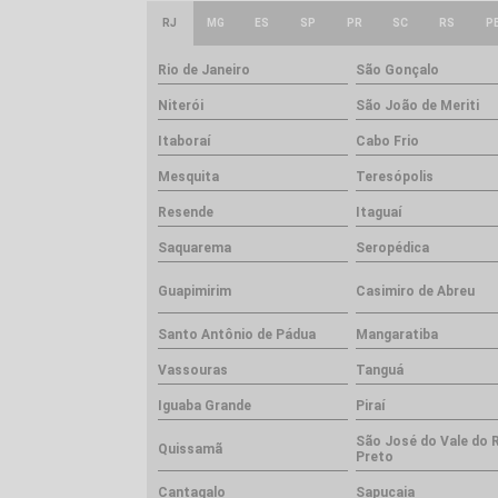
RJ
MG
ES
SP
PR
SC
RS
P
Rio de Janeiro
São Gonçalo
Niterói
São João de Meriti
Itaboraí
Cabo Frio
Mesquita
Teresópolis
Resende
Itaguaí
Saquarema
Seropédica
Guapimirim
Casimiro de Abreu
Santo Antônio de Pádua
Mangaratiba
Vassouras
Tanguá
Iguaba Grande
Piraí
São José do Vale do 
Quissamã
Preto
Cantagalo
Sapucaia