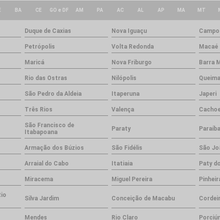
E
BA
CE
GO e DF
AM
PA
AC
AL
AP
MA
MT
Duque de Caxias
Nova Iguaçu
Campos
Petrópolis
Volta Redonda
Macaé
Maricá
Nova Friburgo
Barra 
Rio das Ostras
Nilópolis
Queim
São Pedro da Aldeia
Itaperuna
Japeri
Três Rios
Valença
Cachoe
São Francisco de
Paraty
Paraíba
Itabapoana
Armação dos Búzios
São Fidélis
São Jo
Arraial do Cabo
Itatiaia
Paty do
Miracema
Miguel Pereira
Pinheir
Rio
Silva Jardim
Conceição de Macabu
Cordei
Mendes
Rio Claro
Porciú