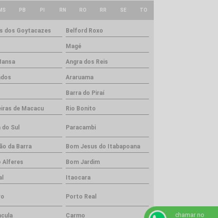
MS
PB
PI
RN
RO
RR
SE
TO
 dos Goytacazes
Belford Roxo
Magé
Mansa
Angra dos Reis
ados
Araruama
Barra do Piraí
iras de Macacu
Rio Bonito
 do Sul
Paracambi
ão da Barra
Bom Jesus do Itabapoana
 Alferes
Bom Jardim
al
Itaocara
ro
Porto Real
chamar no
ncula
Carmo