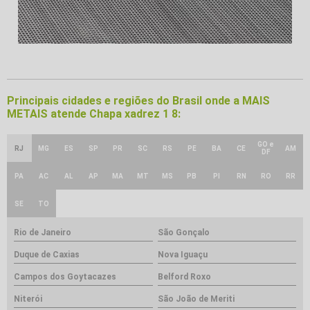
Principais cidades e regiões do Brasil onde a MAIS
METAIS atende Chapa xadrez 1 8:
GO e
RJ
MG
ES
SP
PR
SC
RS
PE
BA
CE
AM
DF
PA
AC
AL
AP
MA
MT
MS
PB
PI
RN
RO
RR
SE
TO
Rio de Janeiro
São Gonçalo
Duque de Caxias
Nova Iguaçu
Campos dos Goytacazes
Belford Roxo
Niterói
São João de Meriti