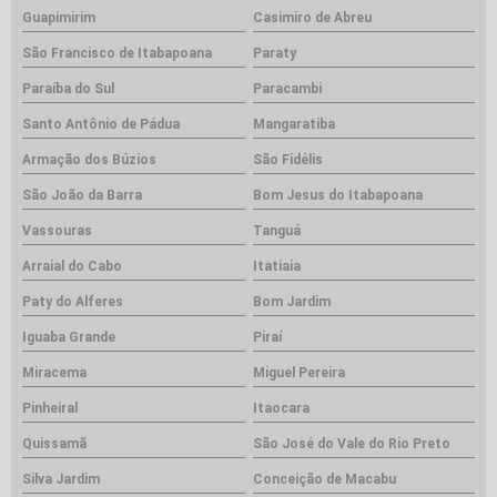
Guapimirim
Casimiro de Abreu
São Francisco de Itabapoana
Paraty
Paraíba do Sul
Paracambi
Santo Antônio de Pádua
Mangaratiba
Armação dos Búzios
São Fidélis
São João da Barra
Bom Jesus do Itabapoana
Vassouras
Tanguá
Arraial do Cabo
Itatiaia
Paty do Alferes
Bom Jardim
Iguaba Grande
Piraí
Miracema
Miguel Pereira
Pinheiral
Itaocara
Quissamã
São José do Vale do Rio Preto
Silva Jardim
Conceição de Macabu