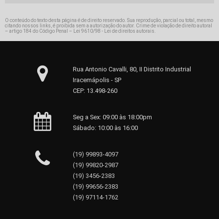
O conteúdo do texto desta página é de direito reservado. Sua reprodução, parcial ou total, mesmo
citando nossos links, é proibida sem a autorização do autor. Crime de violação de direito autoral
– artigo 184 do Código Penal –
Lei 9610/98 - Lei de direitos autorais
.
Rua Antonio Cavalli, 80, II Distrito Industrial
Iracemápolis - SP
CEP: 13.498-260
Seg a Sex: 09:00 às 18:00pm
Sábado: 10:00 às 16:00
(19) 99893-4097
(19) 99820-2987
(19) 3456-2383
(19) 99656-2383
(19) 97114-1762