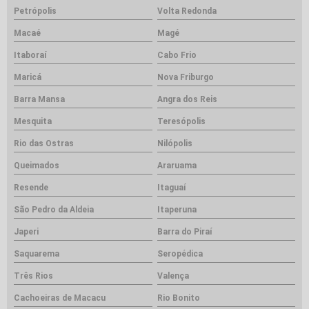
Petrópolis
Volta Redonda
Macaé
Magé
Itaboraí
Cabo Frio
Maricá
Nova Friburgo
Barra Mansa
Angra dos Reis
Mesquita
Teresópolis
Rio das Ostras
Nilópolis
Queimados
Araruama
Resende
Itaguaí
São Pedro da Aldeia
Itaperuna
Japeri
Barra do Piraí
Saquarema
Seropédica
Três Rios
Valença
Cachoeiras de Macacu
Rio Bonito