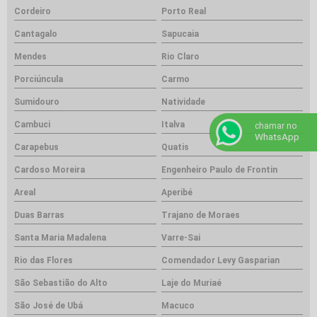
Cordeiro
Porto Real
Cantagalo
Sapucaia
Mendes
Rio Claro
Porciúncula
Carmo
Sumidouro
Natividade
Cambuci
Italva
chamar no
WhatsApp
Carapebus
Quatis
Cardoso Moreira
Engenheiro Paulo de Frontin
Areal
Aperibé
Duas Barras
Trajano de Moraes
Santa Maria Madalena
Varre-Sai
Rio das Flores
Comendador Levy Gasparian
São Sebastião do Alto
Laje do Muriaé
São José de Ubá
Macuco