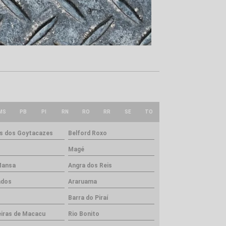
MS
PB
PI
RN
RO
RR
SE
TO
 dos Goytacazes
Belford Roxo
Magé
Mansa
Angra dos Reis
ados
Araruama
Barra do Piraí
iras de Macacu
Rio Bonito