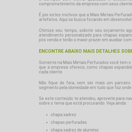
comprometimento da empresa com seus cliente
É por estes motivos que a Mais Metais Perfura
artefatos. Aqui se busca focando em desenvolvim
Otimize seu tempo, solicite seu orçamento a
atendimento personalizado para
chapas expand
pós venda e terão o maior prazer em auxiliar com
ENCONTRE ABAIXO MAIS DETALHES SOB
Somente na Mais Metais Perfurados você tem o 
que a empresa oferece, como chapas expandida
cada cliente.
Não fique de fora, vem ser mais um parceir
segmento pela idoneidade em tudo que faz onde 
Se este conteúdo te atendeu, aproveite para na
sobre o tema que está procurando. Veja ainda:
chapa xadrez
chapas perfuradas
chapa xadrez de alumínio