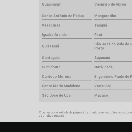
Guapimirim
Casimiro de Abreu
Santo Antônio de Pádua
Mangaratiba
Vassouras
Tanguá
Iguaba Grande
Piraí
São José do Vale do 
Quissamã
Preto
Cantagalo
Sapucaia
Sumidouro
Natividade
Cardoso Moreira
Engenheiro Paulo de F
Santa Maria Madalena
Varre-Sai
São José de Ubá
Macuco
O conteúdo do texto desta página é de direito reservado. Sua reprodução
de direitos autorais
.