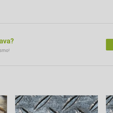
rava?
esmo!