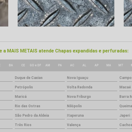
nde a MAIS METAIS atende Chapas expandidas e perfuradas:
E
BA
CE
GO e DF
AM
PA
AC
AL
AP
MA
MT
Duque de Caxias
Nova Iguaçu
Campos
Petrópolis
Volta Redonda
Macaé
Maricá
Nova Friburgo
Barra 
Rio das Ostras
Nilópolis
Queim
São Pedro da Aldeia
Itaperuna
Japeri
Três Rios
Valença
Cachoe