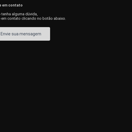
e em contato
 tenha alguma dúvida,
e em contato clicando no botão abaixo.
Envie sua mensagem