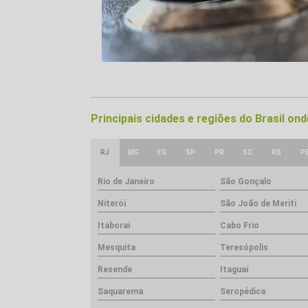
Principais cidades e regiões do Brasil o
RJ
MG
ES
SP
PR
SC
RS
P
Rio de Janeiro
São Gonçalo
Niterói
São João de Meriti
Itaboraí
Cabo Frio
Mesquita
Teresópolis
Resende
Itaguaí
Saquarema
Seropédica