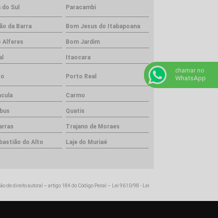
 do Sul
Paracambi
ão da Barra
Bom Jesus do Itabapoana
 Alferes
Bom Jardim
al
Itaocara
chamar no
ro
Porto Real
WhatsApp
ncula
Carmo
bus
Quatis
arras
Trajano de Moraes
bastião do Alto
Laje do Muriaé
ção de direito autoral – artigo 184 do Código Penal –
Lei 9610/98 - Lei