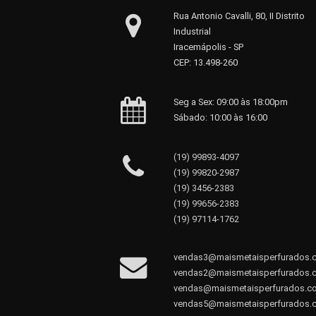
Rua Antonio Cavalli, 80, II Distrito
Industrial
Iracemápolis - SP
CEP: 13.498-260
Seg a Sex: 09:00 às 18:00pm
Sábado: 10:00 às 16:00
(19) 99893-4097
(19) 99820-2987
(19) 3456-2383
(19) 99656-2383
(19) 97114-1762
vendas3@maismetaisperfurados.
vendas2@maismetaisperfurados.
vendas@maismetaisperfurados.c
vendas5@maismetaisperfurados.