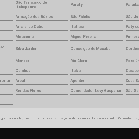
São Francisco de
Paraty
Paraíba
Itabapoana
Armação dos Búzios
São Fidélis
São Jo
Arraial do Cabo
Itatiaia
Paty do
Miracema
Miguel Pereira
Pinheir
Rio
Silva Jardim
Conceição de Macabu
Cordei
Mendes
Rio Claro
Porciú
Cambuci
Italva
Carape
rontin
Areal
Aperibé
Duas B
Rio das Flores
Comendador Levy Gasparian
São Se
, parcial ou total, mesmo citando nossos links, é proibida sem a autorização do autor. Crime de viola