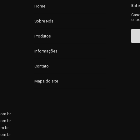
Entr
Home
Caso
entr
Sobre Nós
Produtos
Informações
Contato
Mapa do site
com.br
com.br
om.br
com.br