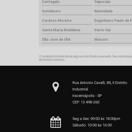
Cantagalo
Sapucaia
Sumidouro
Natividade
Cardoso Moreira
Engenheiro Paulo de F
Santa Maria Madalena
Varre-Sai
São José de Ubá
Macuco
O conteúdo do texto desta página é de direito reservado. Sua reprodução
de direitos autorais
.
Rua Antonio Cavalli, 80, II Distrito
Industrial
Iracemápolis - SP
CEP: 13.498-260
Seg a Sex: 09:00 às 18:00pm
Sábado: 10:00 às 16:00