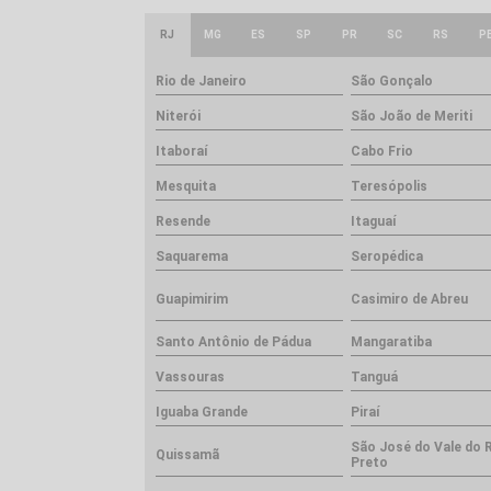
RJ
MG
ES
SP
PR
SC
RS
P
Rio de Janeiro
São Gonçalo
Niterói
São João de Meriti
Itaboraí
Cabo Frio
Mesquita
Teresópolis
Resende
Itaguaí
Saquarema
Seropédica
Guapimirim
Casimiro de Abreu
Santo Antônio de Pádua
Mangaratiba
Vassouras
Tanguá
Iguaba Grande
Piraí
São José do Vale do 
Quissamã
Preto