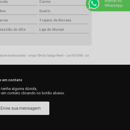
chamar no
ncula
Carmo
WhatsApp
bus
Quatis
arras
Trajano de Moraes
bastião do Alto
Laje do Muriaé
ção de direito autoral – artigo 184 do Código Penal –
Lei 9610/98 - Lei
e em contato
 tenha alguma dúvida,
e em contato clicando no botão abaixo.
Envie sua mensagem