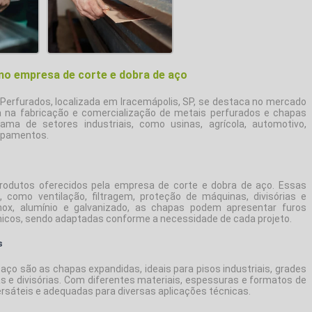
mo empresa de corte e dobra de aço
Perfurados, localizada em Iracemápolis, SP, se destaca no mercado
a na fabricação e comercialização de metais perfurados e chapas
a de setores industriais, como usinas, agrícola, automotivo,
uipamentos.
rodutos oferecidos pela
empresa de corte e dobra de aço
. Essas
 como ventilação, filtragem, proteção de máquinas, divisórias e
nox, alumínio e galvanizado, as chapas podem apresentar furos
nicos, sendo adaptadas conforme a necessidade de cada projeto.
s
 aço
são as chapas expandidas, ideais para pisos industriais, grades
s e divisórias. Com diferentes materiais, espessuras e formatos de
rsáteis e adequadas para diversas aplicações técnicas.