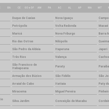
E
BA
CE
GO e DF
AM
PA
AC
AL
AP
MA
MT
Duque de Caxias
Nova Iguaçu
Campos
Petrópolis
Volta Redonda
Macaé
Maricá
Nova Friburgo
Barra 
Rio das Ostras
Nilópolis
Queim
São Pedro da Aldeia
Itaperuna
Japeri
Três Rios
Valença
Cachoe
São Francisco de
Paraty
Paraíba
Itabapoana
Armação dos Búzios
São Fidélis
São Jo
Arraial do Cabo
Itatiaia
Paty do
Miracema
Miguel Pereira
Pinheir
Rio
Silva Jardim
Conceição de Macabu
Cordei