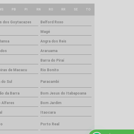
MS
PB
PI
RN
RO
RR
SE
TO
 dos Goytacazes
Belford Roxo
Magé
Mansa
Angra dos Reis
ados
Araruama
Barra do Piraí
iras de Macacu
Rio Bonito
 do Sul
Paracambi
ão da Barra
Bom Jesus do Itabapoana
 Alferes
Bom Jardim
al
Itaocara
ro
Porto Real