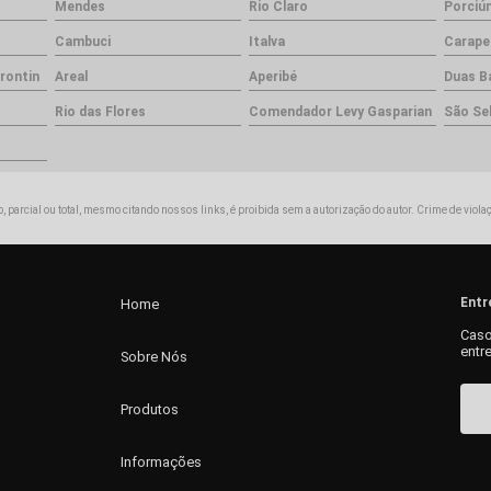
Mendes
Rio Claro
Porciú
Cambuci
Italva
Carape
rontin
Areal
Aperibé
Duas B
Rio das Flores
Comendador Levy Gasparian
São Se
, parcial ou total, mesmo citando nossos links, é proibida sem a autorização do autor. Crime de viola
Entr
Home
Caso
entr
Sobre Nós
Produtos
Informações